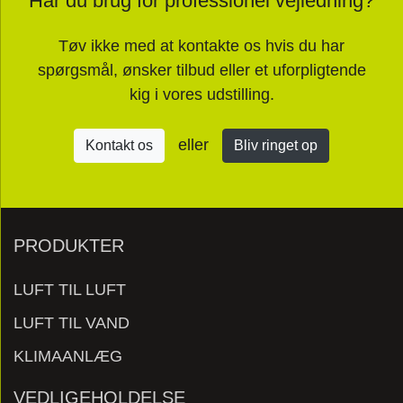
Har du brug for professionel vejledning?
Tøv ikke med at kontakte os hvis du har
spørgsmål, ønsker tilbud eller et uforpligtende
kig i vores udstilling.
eller
Kontakt os
Bliv ringet op
PRODUKTER
LUFT TIL LUFT
LUFT TIL VAND
KLIMAANLÆG
VEDLIGEHOLDELSE