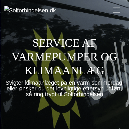
SERVICE AF
VARMEPUMPER OG
KLIMAANLÆG
Svigter klimaanlæget på en varm sommerdag,
eller ønsker du det lovpligtige eftersyn udført,
så ring trygt til Solforbindelsen